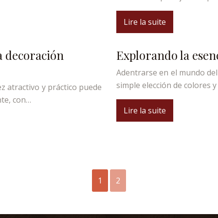
Lire la suite
a decoración
Explorando la esenc
Adentrarse en el mundo del d
simple elección de colores y
z atractivo y práctico puede
nte, con…
Lire la suite
1
2